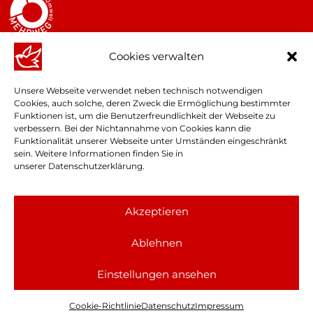
Cookies verwalten
Unsere Webseite verwendet neben technisch notwendigen
Cookies, auch solche, deren Zweck die Ermöglichung bestimmter
Funktionen ist, um die Benutzerfreundlichkeit der Webseite zu
verbessern. Bei der Nichtannahme von Cookies kann die
Funktionalität unserer Webseite unter Umständen eingeschränkt
sein. Weitere Informationen finden Sie in
unserer
Datenschutzerklärung
.
© Finkbeiner GmbH & Co. KG
Akzeptieren
Auf dieser Webseite wird das generische Maskulinum verwendet,
Ablehnen
welches nicht der Benachteiligung des weiblichen oder nicht-
binären Geschlechts, sondern der Vereinfachung des Leseflusses
Einstellungen ansehen
dient.
Cookie-Richtlinie
Datenschutz
Impressum