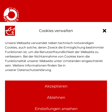
Cookies verwalten
Unsere Webseite verwendet neben technisch notwendigen
Cookies, auch solche, deren Zweck die Ermöglichung bestimmter
Funktionen ist, um die Benutzerfreundlichkeit der Webseite zu
verbessern. Bei der Nichtannahme von Cookies kann die
Funktionalität unserer Webseite unter Umständen eingeschränkt
sein. Weitere Informationen finden Sie in
unserer
Datenschutzerklärung
.
© Finkbeiner GmbH & Co. KG
Akzeptieren
Auf dieser Webseite wird das generische Maskulinum verwendet,
Ablehnen
welches nicht der Benachteiligung des weiblichen oder nicht-
binären Geschlechts, sondern der Vereinfachung des Leseflusses
Einstellungen ansehen