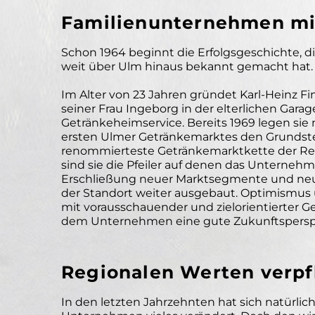
Familienunternehmen mit
Schon 1964 beginnt die Erfolgsgeschichte, 
weit über Ulm hinaus bekannt gemacht hat.
Im Alter von 23 Jahren gründet Karl-Heinz 
seiner Frau Ingeborg in der elterlichen Garag
Getränkeheimservice. Bereits 1969 legen sie 
ersten Ulmer Getränkemarktes den Grundstei
renommierteste Getränkemarktkette der Re
sind sie die Pfeiler auf denen das Unternehm
Erschließung neuer Marktsegmente und neue
der Standort weiter ausgebaut. Optimismus u
mit vorausschauender und zielorientierter Ge
dem Unternehmen eine gute Zukunftspersp
Regionalen Werten verpf
In den letzten Jahrzehnten hat sich natürli