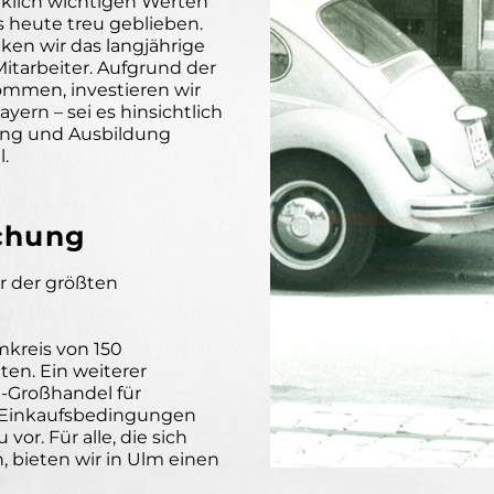
klich wichtigen Werten
 heute treu geblieben.
ken wir das langjährige
itarbeiter. Aufgrund der
ommen, investieren wir
rn – sei es hinsichtlich
rung und Ausbildung
.
schung
r der größten
kreis von 150
ten. Ein weiterer
e-Großhandel für
e Einkaufsbedingungen
or. Für alle, die sich
n, bieten wir in Ulm einen