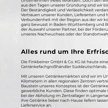
Unternehmen vieles verändert. Doch den wir
aus den Tagen unserer Gründung sind wir bis
Der Beständigkeit und Verlässlichkeit verdan
Vertrauen unserer Kunden, Lieferanten und M
Verbundenheit mit der Region aus der wir k
ganz bewusst in Baden-Württemberg und Baye
der Auswahl unserer Partner, bei der Förde
unseres Nachwuchses oder der Standortwahl
Alles rund um Ihre Erfri
Die Finkbeiner GmbH & Co. KG ist heute eine
Getränkefachgroßhändler Süddeutschlands.
Mit unseren Getränkemärkten sind wir im Um
Kilometern in allen regionalen Zentren vertre
Baustein unseres Konzeptes ist der Getränk
gewerbliche Kunden. Diese finden optimal
bei der Abholung im Zentrallager in Langenau v
ihre Getränke lieber nach Hause liefern lasse
Lieferservice an.