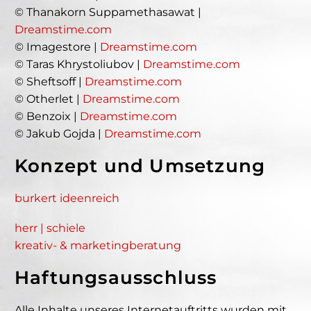
© Thanakorn Suppamethasawat |
Dreamstime.com
© Imagestore |
Dreamstime.com
© Taras Khrystoliubov |
Dreamstime.com
© Sheftsoff |
Dreamstime.com
© Otherlet |
Dreamstime.com
© Benzoix |
Dreamstime.com
© Jakub Gojda |
Dreamstime.com
Konzept und Umsetzung
burkert ideenreich
herr | schiele
kreativ- & marketingberatung
Haftungsausschluss
Alle Inhalte unseres Internetauftritts wurden mit